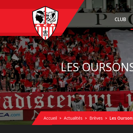
CLUB
LES OURSONS
Accueil
Actualités
Brèves
Les Ourson