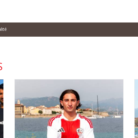
lité
S