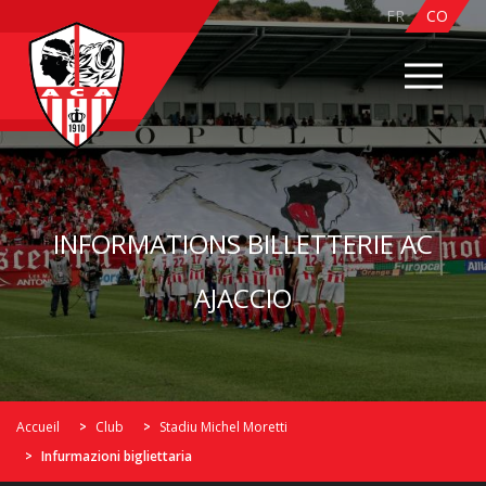
Cookies management panel
FR
CO
INFORMATIONS BILLETTERIE AC
AJACCIO
Accueil
Club
Stadiu Michel Moretti
Infurmazioni bigliettaria