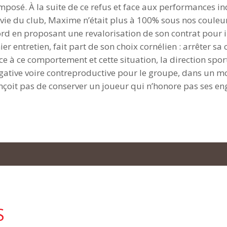
posé. À la suite de ce refus et face aux performances indi
vie du club, Maxime n’était plus à 100% sous nos couleurs
d en proposant une revalorisation de son contrat pour in f
er entretien, fait part de son choix cornélien : arrêter s
ce à ce comportement et cette situation, la direction sport
égative voire contreproductive pour le groupe, dans un m
onçoit pas de conserver un joueur qui n’honore pas ses e
S