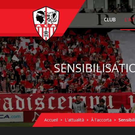
CLUB
L'A
SENSIBILISATI
Accueil
L'attualità
À l'accorta
Sensibi